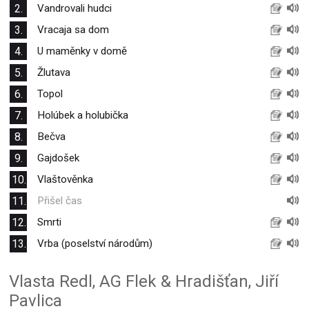
2.
Vandrovali hudci
3.
Vracaja sa dom
4.
U maměnky v domě
5.
Žlutava
6.
Topol
7.
Holúbek a holubička
8.
Bečva
9.
Gajdošek
10.
Vlaštověnka
11.
Přišel čas
12.
Smrti
13.
Vrba (poselství národům)
Vlasta Redl, AG Flek & Hradišťan, Jiří
Pavlica