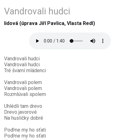
Vandrovali hudci
lidová (úprava Jiří Pavlica, Vlasta Redl)
Vandrovali hudci
Vandrovali hudci
Tré švarní mládenci
Vandrovali polem
Vandrovali polem
Rozmlúvali spolem
Uhlédli tam drevo
Drevo javorové
Na husličky dobré
Poďme my ho sťati
Poďme my ho sťati