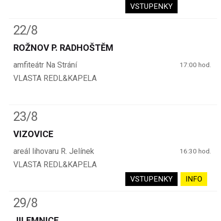
VSTUPENKY
22/8
ROŽNOV P. RADHOŠTĚM
amfiteátr Na Strání
17:00 hod.
VLASTA REDL&KAPELA
23/8
VIZOVICE
areál lihovaru R. Jelínek
16:30 hod.
VLASTA REDL&KAPELA
VSTUPENKY
INFO
29/8
JILEMNICE